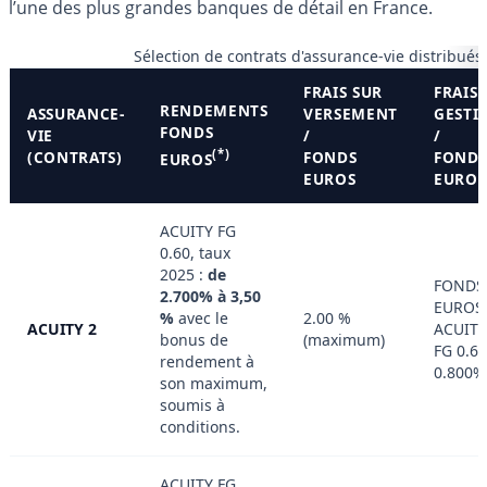
l’une des plus grandes banques de détail en France.
Sélection de contrats d'assurance-vie distribués
FRAIS SUR
FRAIS 
RENDEMENTS
ASSURANCE-
VERSEMENT
GESTI
FONDS
VIE
/
/
(*)
(CONTRATS)
FONDS
FOND
EUROS
EUROS
EUROS
ACUITY FG
0.60, taux
2025 :
de
FONDS
2.700% à 3,50
EUROS
%
avec le
2.00 %
ACUITY 2
ACUITY
bonus de
(maximum)
FG 0.60
rendement à
0.800%
son maximum,
soumis à
conditions.
ACUITY FG