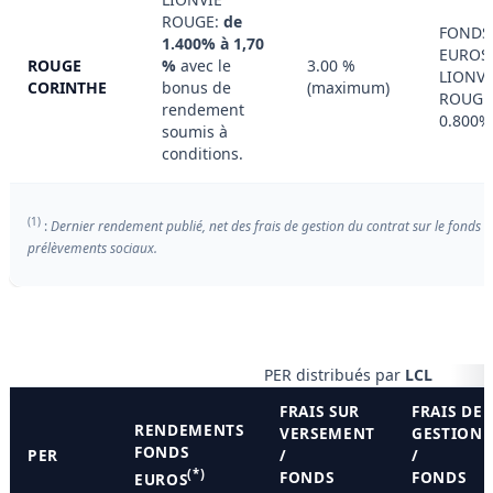
ROUGE:
de
FONDS
1.400% à 1,70
EUROS
ROUGE
%
avec le
3.00 %
LIONVI
CORINTHE
bonus de
(maximum)
ROUGE
rendement
0.800%
soumis à
conditions.
(1)
:
Dernier rendement publié, net des frais de gestion du contrat sur le fonds e
prélèvements sociaux.
PER distribués par
LCL
FRAIS SUR
FRAIS DE
RENDEMENTS
VERSEMENT
GESTION
FONDS
PER
/
/
(*)
FONDS
FONDS
EUROS