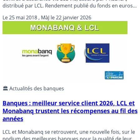
distribué par LCL. Rendement publié du fonds en euros
en 2025 de 2.550% à 3.350% maximum, net de frais de
Le
25 mai 2018
, MàJ le
22 janvier 2026
gestion et hors prélèvements sociaux et fiscaux, avec
attribution de bonus de rendement, soumis à
conditions. (Soit un rendement minimum de 2.111% NET
des prélèvements sociaux et des frais de gestion).
🏛️ Actualités des banques
Banques : meilleur service client 2026, LCL et
Monabanq trustent les récompenses au fil des
années
LCL et Monabanq se retrouvent, une nouvelle fois, sur le
podium des meilleures banques pour la qualité de leur