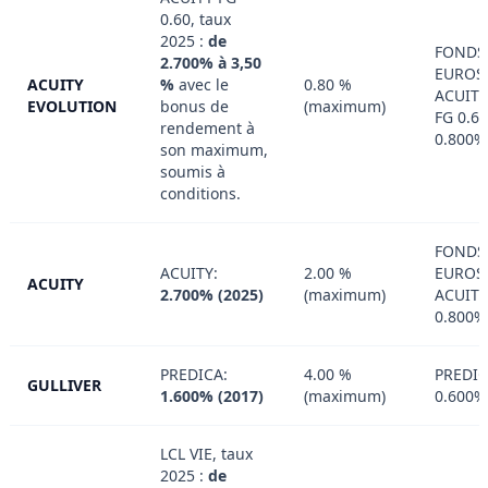
0.60, taux
2025 :
de
FONDS
2.700% à 3,50
EUROS
ACUITY
%
avec le
0.80 %
ACUITY
EVOLUTION
bonus de
(maximum)
FG 0.60
rendement à
0.800%
son maximum,
soumis à
conditions.
FONDS
ACUITY:
2.00 %
EUROS
ACUITY
2.700% (2025)
(maximum)
ACUITY
0.800%
PREDICA:
4.00 %
PREDIC
GULLIVER
1.600% (2017)
(maximum)
0.600%
LCL VIE, taux
2025 :
de