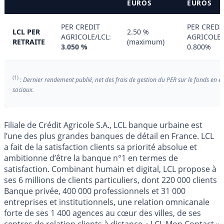
EUROS
EUROS
PER CREDIT
PER CREDI
LCL PER
2.50 %
AGRICOLE/LCL:
AGRICOLE/
RETRAITE
(maximum)
3.050 %
0.800%
(1)
:
Dernier rendement publié, net des frais de gestion du PER sur le fonds en e
sociaux.
Filiale de Crédit Agricole S.A., LCL banque urbaine est
l’une des plus grandes banques de détail en France. LCL
a fait de la satisfaction clients sa priorité absolue et
ambitionne d’être la banque n°1 en termes de
satisfaction. Combinant humain et digital, LCL propose à
ses 6 millions de clients particuliers, dont 220 000 clients
Banque privée, 400 000 professionnels et 31 000
entreprises et institutionnels, une relation omnicanale
forte de ses 1 400 agences au cœur des villes, de ses