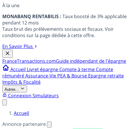
À la une
MONABANQ RENTABILIS :
Taux boosté de 3% applicable
pendant 12 mois
Taux brut des prélèvements sociaux et fiscaux. Voir
conditions sur la page dédiée à cette offre.
En Savoir Plus
France
Transactions.com
Guide indépendant de l'épargne
Accueil
Livret épargne
Compte à terme
Compte
rémunéré
Assurance-Vie
PEA & Bourse
Epargne retraite
Impôts & Fiscalité
Autres...
Connexion
Simulateurs
Accueil
Annonce partenaire