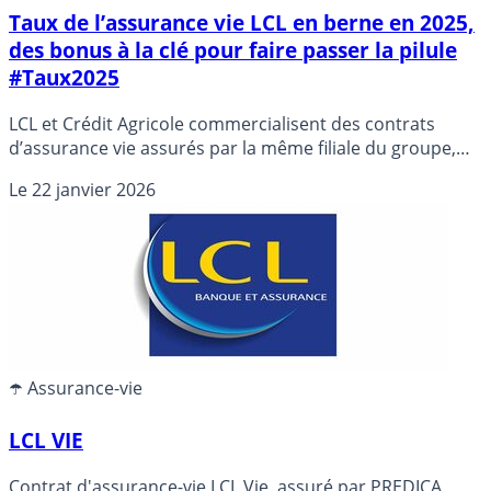
Taux de l’assurance vie LCL en berne en 2025,
des bonus à la clé pour faire passer la pilule
#Taux2025
LCL et Crédit Agricole commercialisent des contrats
d’assurance vie assurés par la même filiale du groupe,
Crédit Agricole Assurances. Les rendements sont en
Le
22 janvier 2026
forte baisse auprès donc des deux réseaux, seuls les
bonus permettent de conserver espoir pour des jours
meilleurs.
☂️ Assurance-vie
LCL VIE
Contrat d'assurance-vie LCL Vie, assuré par PREDICA,