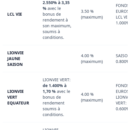
2.550% à 3,35
FONDS
%
avec le
3.50 %
EUROS
LCL VIE
bonus de
(maximum)
LCL VIE
rendement à
1.000%
son maximum,
soumis à
conditions.
LIONVIE
4.00 %
SAISON
JAUNE
(maximum)
0.800%
SAISON
LIONVIE VERT:
de 1.400% à
FONDS
LIONVIE
1,70 %
avec le
EUROS
4.00 %
VERT
bonus de
LIONVI
(maximum)
EQUATEUR
rendement
VERT:
soumis à
0.600%
conditions.
LIONVIE