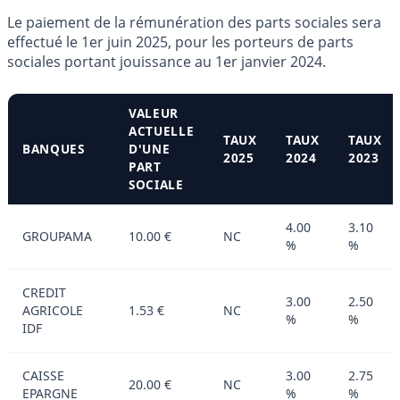
Le paiement de la rémunération des parts sociales sera
effectué le 1er juin 2025, pour les porteurs de parts
sociales portant jouissance au 1er janvier 2024.
VALEUR
ACTUELLE
TAUX
TAUX
TAUX
BANQUES
D'UNE
2025
2024
2023
PART
SOCIALE
4.00
3.10
GROUPAMA
10.00 €
NC
%
%
CREDIT
3.00
2.50
AGRICOLE
1.53 €
NC
%
%
IDF
CAISSE
3.00
2.75
20.00 €
NC
EPARGNE
%
%