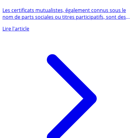
Certificats mutualistes (parts sociales de mutuelles
d’assurances) : rendement de 4% brut
Les certificats mutualistes, également connus sous le
nom de parts sociales ou titres participatifs, sont des
titres (...)
Lire l'article