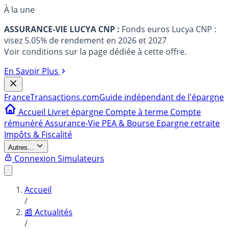
À la une
ASSURANCE-VIE LUCYA CNP :
Fonds euros Lucya CNP :
visez 5.05% de rendement en 2026 et 2027
Voir conditions sur la page dédiée à cette offre.
En Savoir Plus
France
Transactions.com
Guide indépendant de l'épargne
Accueil
Livret épargne
Compte à terme
Compte
rémunéré
Assurance-Vie
PEA & Bourse
Epargne retraite
Impôts & Fiscalité
Autres...
Connexion
Simulateurs
Accueil
/
📰 Actualités
/