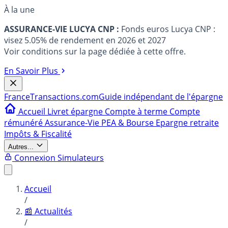
À la une
ASSURANCE-VIE LUCYA CNP :
Fonds euros Lucya CNP :
visez 5.05% de rendement en 2026 et 2027
Voir conditions sur la page dédiée à cette offre.
En Savoir Plus
France
Transactions.com
Guide indépendant de l'épargne
Accueil
Livret épargne
Compte à terme
Compte
rémunéré
Assurance-Vie
PEA & Bourse
Epargne retraite
Impôts & Fiscalité
Autres...
Connexion
Simulateurs
Accueil
/
📰 Actualités
/