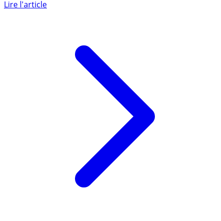
freelances, startups, TPE et PME. 50% moins cher qu’une
banque (...)
Lire l'article