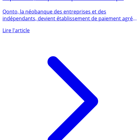
Néobanque : Qonto obtient le statut d’établissement
de paiement, une première pour une néobanque
dédiée aux pros
Qonto, la néobanque des entreprises et des
indépendants, devient établissement de paiement agréé
par l’ACPR (Autorité (...)
Lire l'article