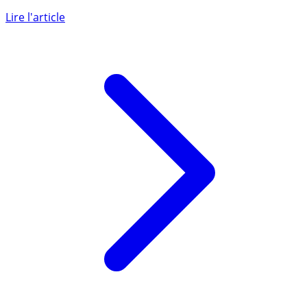
Le taux de l’usure pour les crédits immobiliers sur 20 ans
et davantage sera de 4% à compter du 1er mars (...)
Lire l'article