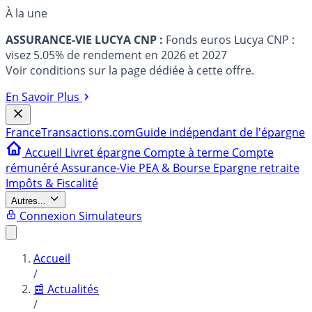
À la une
ASSURANCE-VIE LUCYA CNP :
Fonds euros Lucya CNP :
visez 5.05% de rendement en 2026 et 2027
Voir conditions sur la page dédiée à cette offre.
En Savoir Plus
France
Transactions.com
Guide indépendant de l'épargne
Accueil
Livret épargne
Compte à terme
Compte
rémunéré
Assurance-Vie
PEA & Bourse
Epargne retraite
Impôts & Fiscalité
Autres...
Connexion
Simulateurs
Accueil
/
📰 Actualités
/