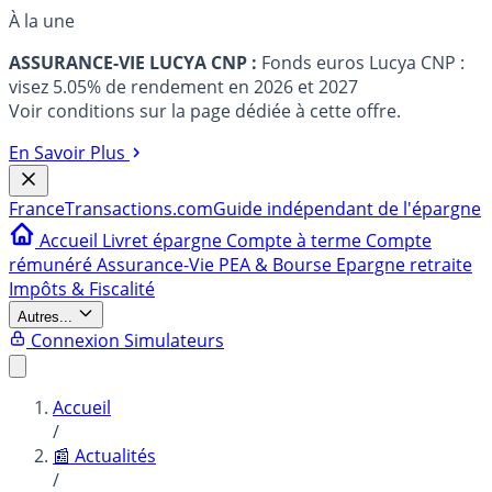
À la une
ASSURANCE-VIE LUCYA CNP :
Fonds euros Lucya CNP :
visez 5.05% de rendement en 2026 et 2027
Voir conditions sur la page dédiée à cette offre.
En Savoir Plus
France
Transactions.com
Guide indépendant de l'épargne
Accueil
Livret épargne
Compte à terme
Compte
rémunéré
Assurance-Vie
PEA & Bourse
Epargne retraite
Impôts & Fiscalité
Autres...
Connexion
Simulateurs
Accueil
/
📰 Actualités
/