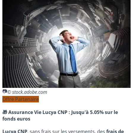
© stock.adobe.com
Offre Partenaire
🎁 Assurance Vie Lucya CNP :
Jusqu'à 5.05% sur le
fonds euros
Lucya CNP
, sans frais sur les versements, des
frais de