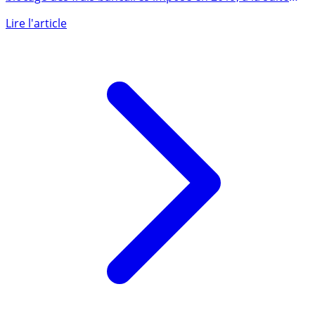
L’on pouvait craindre que les banques ne rattrapent le
blocage des frais bancaires imposé en 2019, à la suite
du (...)
Lire l'article