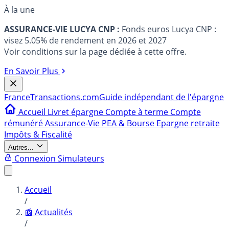
À la une
ASSURANCE-VIE LUCYA CNP :
Fonds euros Lucya CNP :
visez 5.05% de rendement en 2026 et 2027
Voir conditions sur la page dédiée à cette offre.
En Savoir Plus
France
Transactions.com
Guide indépendant de l'épargne
Accueil
Livret épargne
Compte à terme
Compte
rémunéré
Assurance-Vie
PEA & Bourse
Epargne retraite
Impôts & Fiscalité
Autres...
Connexion
Simulateurs
Accueil
/
📰 Actualités
/