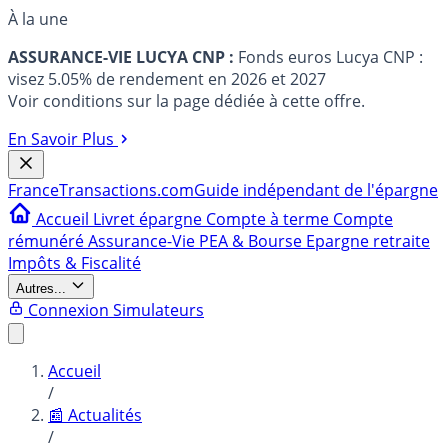
À la une
ASSURANCE-VIE LUCYA CNP :
Fonds euros Lucya CNP :
visez 5.05% de rendement en 2026 et 2027
Voir conditions sur la page dédiée à cette offre.
En Savoir Plus
France
Transactions.com
Guide indépendant de l'épargne
Accueil
Livret épargne
Compte à terme
Compte
rémunéré
Assurance-Vie
PEA & Bourse
Epargne retraite
Impôts & Fiscalité
Autres...
Connexion
Simulateurs
Accueil
/
📰 Actualités
/