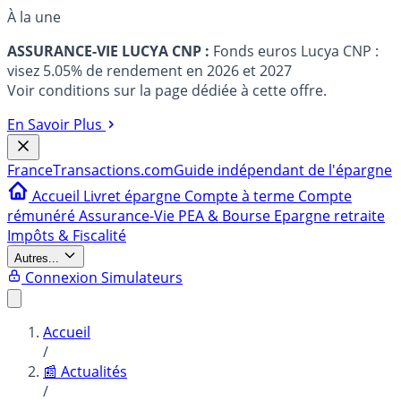
À la une
ASSURANCE-VIE LUCYA CNP :
Fonds euros Lucya CNP :
visez 5.05% de rendement en 2026 et 2027
Voir conditions sur la page dédiée à cette offre.
En Savoir Plus
France
Transactions.com
Guide indépendant de l'épargne
Accueil
Livret épargne
Compte à terme
Compte
rémunéré
Assurance-Vie
PEA & Bourse
Epargne retraite
Impôts & Fiscalité
Autres...
Connexion
Simulateurs
Accueil
/
📰 Actualités
/