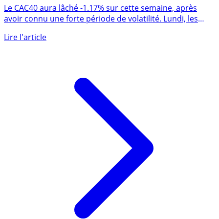
fond de craintes Russie/Ukraine, augmentation de
capital d’EDF, nouvelles offres à 0€
Le CAC40 aura lâché -1.17% sur cette semaine, après
avoir connu une forte période de volatilité. Lundi, les
marchés (...)
Lire l'article