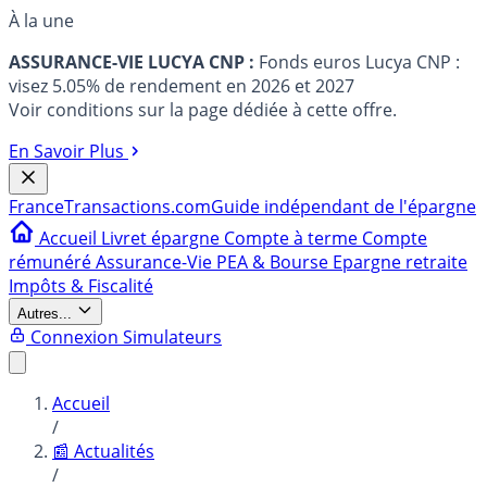
À la une
ASSURANCE-VIE LUCYA CNP :
Fonds euros Lucya CNP :
visez 5.05% de rendement en 2026 et 2027
Voir conditions sur la page dédiée à cette offre.
En Savoir Plus
France
Transactions.com
Guide indépendant de l'épargne
Accueil
Livret épargne
Compte à terme
Compte
rémunéré
Assurance-Vie
PEA & Bourse
Epargne retraite
Impôts & Fiscalité
Autres...
Connexion
Simulateurs
Accueil
/
📰 Actualités
/