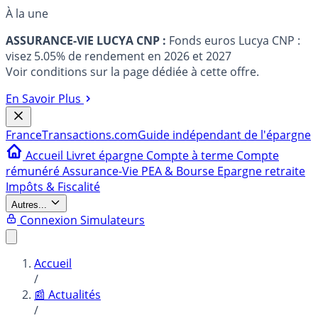
À la une
ASSURANCE-VIE LUCYA CNP :
Fonds euros Lucya CNP :
visez 5.05% de rendement en 2026 et 2027
Voir conditions sur la page dédiée à cette offre.
En Savoir Plus
France
Transactions.com
Guide indépendant de l'épargne
Accueil
Livret épargne
Compte à terme
Compte
rémunéré
Assurance-Vie
PEA & Bourse
Epargne retraite
Impôts & Fiscalité
Autres...
Connexion
Simulateurs
Accueil
/
📰 Actualités
/