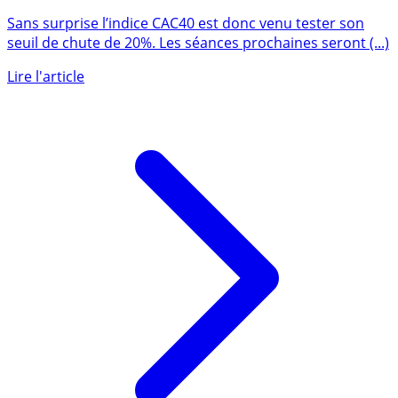
Le CAC40, officiellement en bear market (-20% depuis
le 1er janvier 2022), et maintenant on fait quoi ?
Sans surprise l’indice CAC40 est donc venu tester son
seuil de chute de 20%. Les séances prochaines seront (...)
Lire l'article