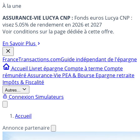
À la une
ASSURANCE-VIE LUCYA CNP :
Fonds euros Lucya CNP :
visez 5.05% de rendement en 2026 et 2027
Voir conditions sur la page dédiée à cette offre.
En Savoir Plus
France
Transactions.com
Guide indépendant de l'épargne
Accueil
Livret épargne
Compte à terme
Compte
rémunéré
Assurance-Vie
PEA & Bourse
Epargne retraite
Impôts & Fiscalité
Autres...
Connexion
Simulateurs
Accueil
Annonce partenaire