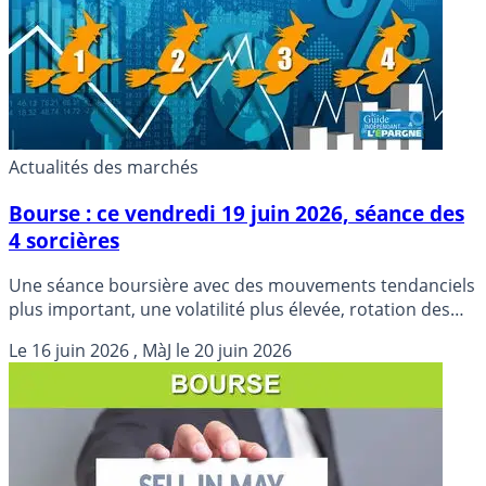
Actualités des marchés
Bourse : ce vendredi 19 juin 2026, séance des
4 sorcières
Une séance boursière avec des mouvements tendanciels
plus important, une volatilité plus élevée, rotation des
contrats futurs et options oblige. Une petite séance des
Le
16 juin 2026
, MàJ le
20 juin 2026
4 sorcières pour leur faire peur ?