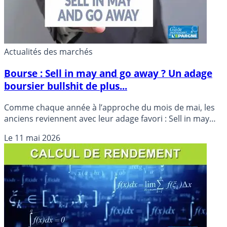
Actualités des marchés
Bourse : Sell in may and go away ? Un adage
boursier bullshit de plus...
Comme chaque année à l’approche du mois de mai, les
anciens reviennent avec leur adage favori : Sell in may
and go away. Un vieil adage boursier, mais surtout un
Le
11 mai 2026
adage de vieux. Statistiquement totalement insignifiant...