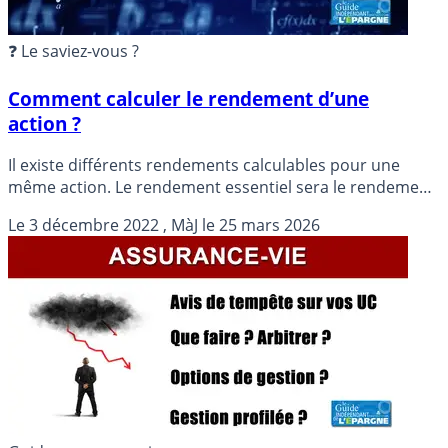
❓ Le saviez-vous ?
Comment calculer le rendement d’une
action ?
Il existe différents rendements calculables pour une
même action. Le rendement essentiel sera le rendement
réel pour l’investisseur. Les médias financiers diffusent
Le
3 décembre 2022
, MàJ le
25 mars 2026
de leur côté un rendement brut, peu significatif.