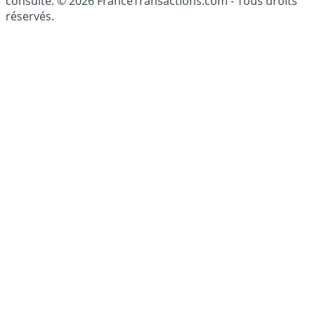
consulté. © 2026 FranceTransactions.com - Tous droits
réservés.