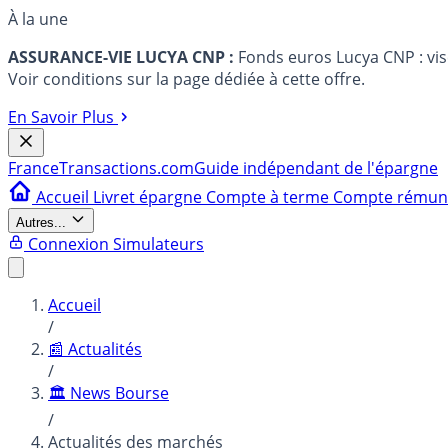
À la une
ASSURANCE-VIE LUCYA CNP :
Fonds euros Lucya CNP : vi
Voir conditions sur la page dédiée à cette offre.
En Savoir Plus
France
Transactions.com
Guide indépendant de l'épargne
Accueil
Livret épargne
Compte à terme
Compte rému
Autres...
Connexion
Simulateurs
Accueil
/
📰 Actualités
/
🏛️ News Bourse
/
Actualités des marchés