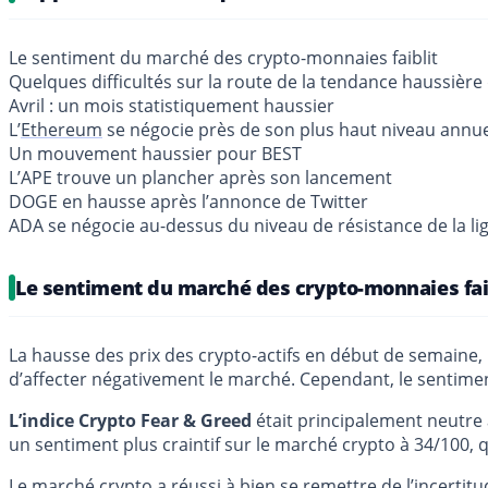
Le sentiment du marché des crypto-monnaies faiblit
Quelques difficultés sur la route de la tendance haussièr
Avril : un mois statistiquement haussier
L’
Ethereum
se négocie près de son plus haut niveau annu
Un mouvement haussier pour BEST
L’APE trouve un plancher après son lancement
DOGE en hausse après l’annonce de Twitter
ADA se négocie au-dessus du niveau de résistance de la l
Le sentiment du marché des crypto-monnaies fai
La hausse des prix des crypto-actifs en début de semaine, 
d’affecter négativement le marché. Cependant, le sentimen
L’indice Crypto Fear & Greed
était principalement neutre a
un sentiment plus craintif sur le marché crypto à 34/100, q
Le marché crypto a réussi à bien se remettre de l’incertit