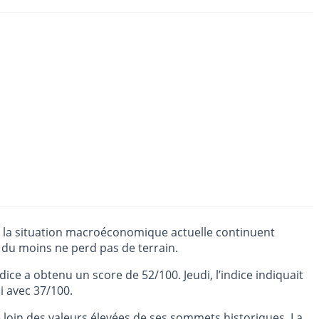
 de la situation macroéconomique actuelle continuent
 du moins ne perd pas de terrain.
ice a obtenu un score de 52/100. Jeudi, l’indice indiquait
i avec 37/100.
e loin des valeurs élevées de ses sommets historiques. La