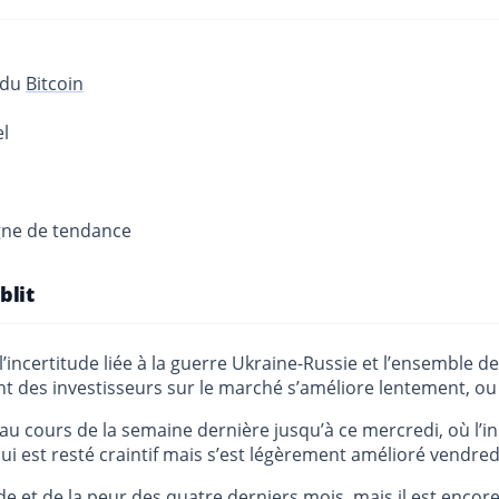
e du
Bitcoin
el
igne de tendance
blit
l’incertitude liée à la guerre Ukraine-Russie et l’ensemble
t des investisseurs sur le marché s’améliore lentement, ou
u cours de la semaine dernière jusqu’à ce mercredi, où l’ind
ui est resté craintif mais s’est légèrement amélioré vendred
ude et de la peur des quatre derniers mois, mais il est encor