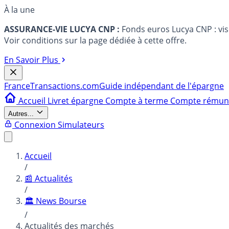
À la une
ASSURANCE-VIE LUCYA CNP :
Fonds euros Lucya CNP : vi
Voir conditions sur la page dédiée à cette offre.
En Savoir Plus
France
Transactions.com
Guide indépendant de l'épargne
Accueil
Livret épargne
Compte à terme
Compte rému
Autres...
Connexion
Simulateurs
Accueil
/
📰 Actualités
/
🏛️ News Bourse
/
Actualités des marchés