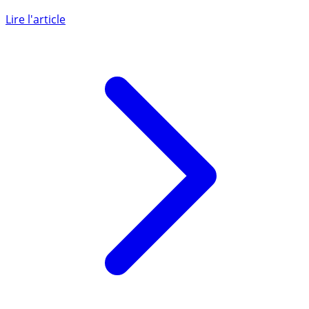
A partir du 1er juillet 2023, le tarif réglementé de vente
du gaz naturel (TRVG) va prendre fin. Une courte
majorité (...)
Lire l'article