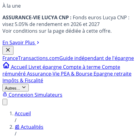
À la une
ASSURANCE-VIE LUCYA CNP :
Fonds euros Lucya CNP :
visez 5.05% de rendement en 2026 et 2027
Voir conditions sur la page dédiée à cette offre.
En Savoir Plus
France
Transactions.com
Guide indépendant de l'épargne
Accueil
Livret épargne
Compte à terme
Compte
rémunéré
Assurance-Vie
PEA & Bourse
Epargne retraite
Impôts & Fiscalité
Autres...
Connexion
Simulateurs
Accueil
/
📰 Actualités
/