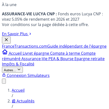
À la une
ASSURANCE-VIE LUCYA CNP :
Fonds euros Lucya CNP :
visez 5.05% de rendement en 2026 et 2027
Voir conditions sur la page dédiée à cette offre.
En Savoir Plus
France
Transactions.com
Guide indépendant de l'épargne
Accueil
Livret épargne
Compte à terme
Compte
rémunéré
Assurance-Vie
PEA & Bourse
Epargne retraite
Impôts & Fiscalité
Autres...
Connexion
Simulateurs
Accueil
/
📰 Actualités
/