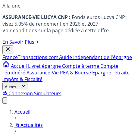
À la une
ASSURANCE-VIE LUCYA CNP :
Fonds euros Lucya CNP :
visez 5.05% de rendement en 2026 et 2027
Voir conditions sur la page dédiée à cette offre.
En Savoir Plus
France
Transactions.com
Guide indépendant de l'épargne
Accueil
Livret épargne
Compte à terme
Compte
rémunéré
Assurance-Vie
PEA & Bourse
Epargne retraite
Impôts & Fiscalité
Autres...
Connexion
Simulateurs
Accueil
/
📰 Actualités
/