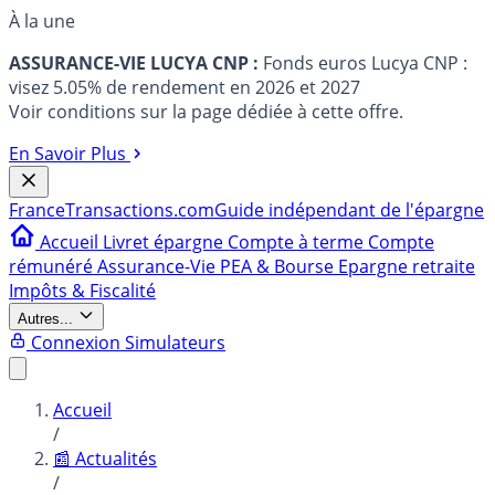
À la une
ASSURANCE-VIE LUCYA CNP :
Fonds euros Lucya CNP :
visez 5.05% de rendement en 2026 et 2027
Voir conditions sur la page dédiée à cette offre.
En Savoir Plus
France
Transactions.com
Guide indépendant de l'épargne
Accueil
Livret épargne
Compte à terme
Compte
rémunéré
Assurance-Vie
PEA & Bourse
Epargne retraite
Impôts & Fiscalité
Autres...
Connexion
Simulateurs
Accueil
/
📰 Actualités
/