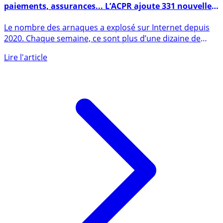
Arnaques aux crédits, livrets épargne, services de
paiements, assurances... L’ACPR ajoute 331 nouvelles
plateformes à sa liste noire
Le nombre des arnaques a explosé sur Internet depuis
2020. Chaque semaine, ce sont plus d’une dizaine de
nouveaux (...)
Lire l'article