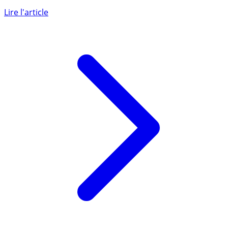
Les promesses irréalisables des coopératives, qui a fait
miroiter à des milliers d’épargnants des placements à
rendement (...)
Lire l'article