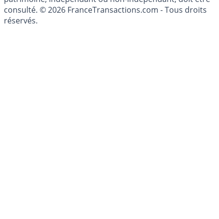
conseillé personnellement, un conseiller en gestion de
patrimoine, indépendant ou non-indépendant, doit être
consulté. © 2026 FranceTransactions.com - Tous droits
réservés.