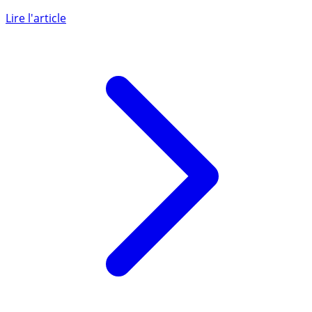
Tous les événements sont autant d’opportunités pour
les escrocs de dérober des données personnelles.
France Verif note (...)
Lire l'article