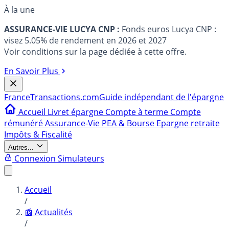
À la une
ASSURANCE-VIE LUCYA CNP :
Fonds euros Lucya CNP :
visez 5.05% de rendement en 2026 et 2027
Voir conditions sur la page dédiée à cette offre.
En Savoir Plus
France
Transactions.com
Guide indépendant de l'épargne
Accueil
Livret épargne
Compte à terme
Compte
rémunéré
Assurance-Vie
PEA & Bourse
Epargne retraite
Impôts & Fiscalité
Autres...
Connexion
Simulateurs
Accueil
/
📰 Actualités
/