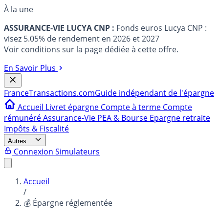
À la une
ASSURANCE-VIE LUCYA CNP :
Fonds euros Lucya CNP :
visez 5.05% de rendement en 2026 et 2027
Voir conditions sur la page dédiée à cette offre.
En Savoir Plus
France
Transactions.com
Guide indépendant de l'épargne
Accueil
Livret épargne
Compte à terme
Compte
rémunéré
Assurance-Vie
PEA & Bourse
Epargne retraite
Impôts & Fiscalité
Autres...
Connexion
Simulateurs
Accueil
/
💰 Épargne réglementée