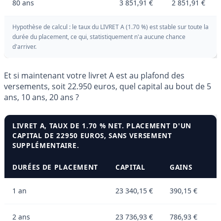
80 ans
3 851,91 €
2 851,91 €
Hypothèse de calcul : le taux du LIVRET A (1.70 %) est stable sur toute la
durée du placement, ce qui, statistiquement n'a aucune chance
d'arriver.
Et si maintenant votre livret A est au plafond des
versements, soit 22.950 euros, quel capital au bout de 5
ans, 10 ans, 20 ans ?
LIVRET A, TAUX DE 1.70 % NET. PLACEMENT D'UN
CAPITAL DE 22950 EUROS, SANS VERSEMENT
SUPPLÉMENTAIRE.
DURÉES DE PLACEMENT
CAPITAL
GAINS
1 an
23 340,15 €
390,15 €
2 ans
23 736,93 €
786,93 €