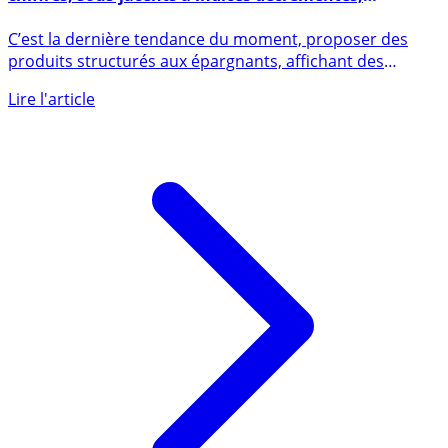
⚠️ Produits structurés : rendements potentiels à 2
chiffres, sous-jacents à indices décrémentés,
méfiance !
C’est la dernière tendance du moment, proposer des
produits structurés aux épargnants, affichant des
rendements (...)
Lire l'article