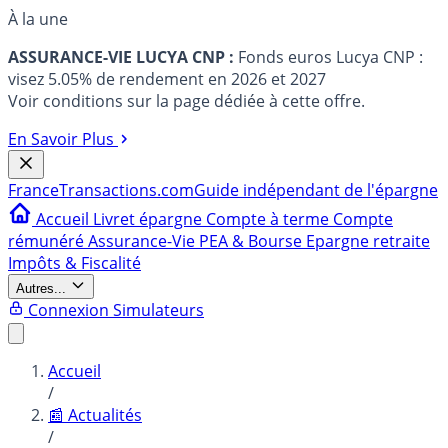
À la une
ASSURANCE-VIE LUCYA CNP :
Fonds euros Lucya CNP :
visez 5.05% de rendement en 2026 et 2027
Voir conditions sur la page dédiée à cette offre.
En Savoir Plus
France
Transactions.com
Guide indépendant de l'épargne
Accueil
Livret épargne
Compte à terme
Compte
rémunéré
Assurance-Vie
PEA & Bourse
Epargne retraite
Impôts & Fiscalité
Autres...
Connexion
Simulateurs
Accueil
/
📰 Actualités
/