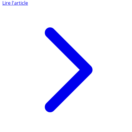
des périodes de près de dix années sur un seul sous-
jacent, (...)
Lire l'article