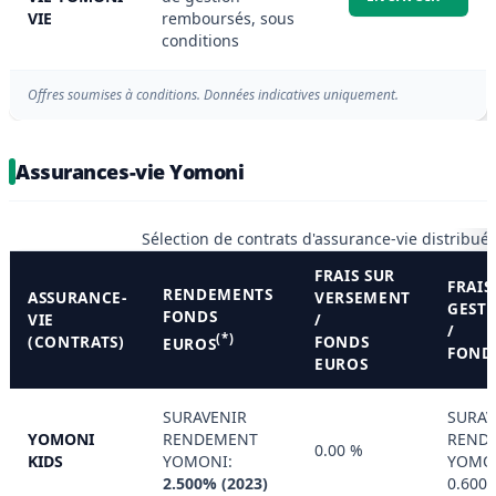
VIE
remboursés, sous
conditions
Offres soumises à conditions. Données indicatives uniquement.
Assurances-vie Yomoni
Sélection de contrats d'assurance-vie distribué
FRAIS SUR
FRAIS
RENDEMENTS
ASSURANCE-
VERSEMENT
GEST
FONDS
VIE
/
/
(*)
(CONTRATS)
FONDS
EUROS
FOND
EUROS
SURAVENIR
SURAV
YOMONI
RENDEMENT
REND
0.00 %
KIDS
YOMONI:
YOMO
2.500% (2023)
0.600