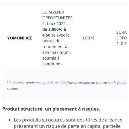
SURAVENIR
OPPORTUNITES
2, taux 2025 :
de 3.000% à
SURAV
4,50 %
avec le
YOMONI VIE
0.00 %
OPPOR
bonus de
2: 0.6
rendement à
son maximum,
soumis à
conditions.
(1)
:
Dernier rendement publié, net des frais de gestion du contrat sur le fonds 
sociaux.
Produit structuré, un placement à risques.
Les produits structurés sont des titres de créance
présentant un risque de perte en capital partielle