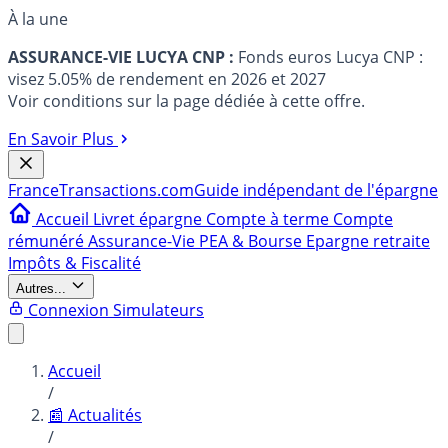
À la une
ASSURANCE-VIE LUCYA CNP :
Fonds euros Lucya CNP :
visez 5.05% de rendement en 2026 et 2027
Voir conditions sur la page dédiée à cette offre.
En Savoir Plus
France
Transactions.com
Guide indépendant de l'épargne
Accueil
Livret épargne
Compte à terme
Compte
rémunéré
Assurance-Vie
PEA & Bourse
Epargne retraite
Impôts & Fiscalité
Autres...
Connexion
Simulateurs
Accueil
/
📰 Actualités
/