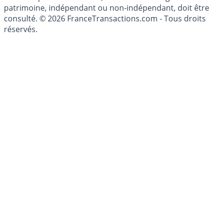
investissements financiers est réglementée. Afin d'être
conseillé personnellement, un conseiller en gestion de
patrimoine, indépendant ou non-indépendant, doit être
consulté. © 2026 FranceTransactions.com - Tous droits
réservés.