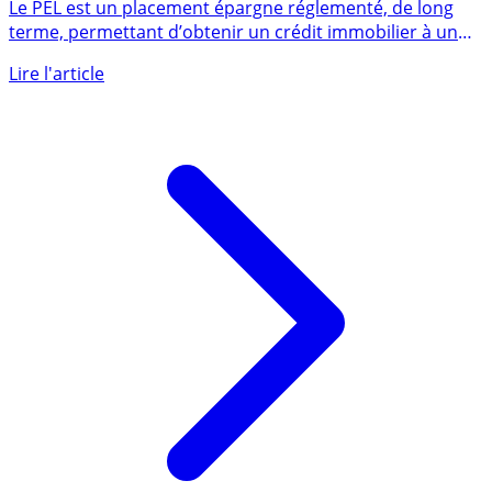
dépêchez-vous de souscrire avant la fin d’année 2023,
explications
Le PEL est un placement épargne réglementé, de long
terme, permettant d’obtenir un crédit immobilier à un
taux (...)
Lire l'article