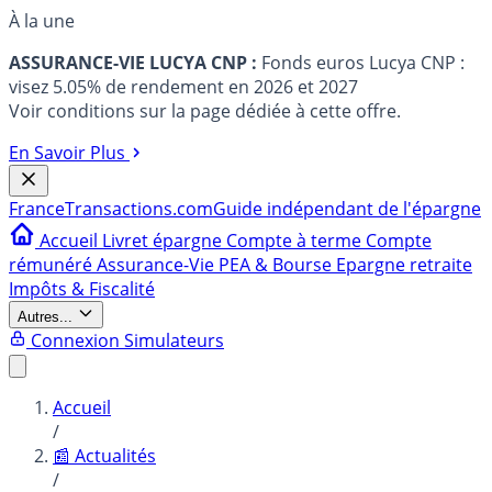
À la une
ASSURANCE-VIE LUCYA CNP :
Fonds euros Lucya CNP :
visez 5.05% de rendement en 2026 et 2027
Voir conditions sur la page dédiée à cette offre.
En Savoir Plus
France
Transactions.com
Guide indépendant de l'épargne
Accueil
Livret épargne
Compte à terme
Compte
rémunéré
Assurance-Vie
PEA & Bourse
Epargne retraite
Impôts & Fiscalité
Autres...
Connexion
Simulateurs
Accueil
/
📰 Actualités
/