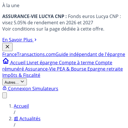
À la une
ASSURANCE-VIE LUCYA CNP :
Fonds euros Lucya CNP :
visez 5.05% de rendement en 2026 et 2027
Voir conditions sur la page dédiée à cette offre.
En Savoir Plus
France
Transactions.com
Guide indépendant de l'épargne
Accueil
Livret épargne
Compte à terme
Compte
rémunéré
Assurance-Vie
PEA & Bourse
Epargne retraite
Impôts & Fiscalité
Autres...
Connexion
Simulateurs
Accueil
/
📰 Actualités
/