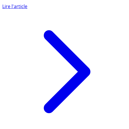
Neuf mois après avoir lancé son application d’épargne
en bitcoin, Bitstack a annoncé une nouvelle levée de
fonds de 2 (...)
Lire l'article