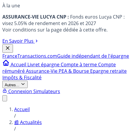
À la une
ASSURANCE-VIE LUCYA CNP :
Fonds euros Lucya CNP :
visez 5.05% de rendement en 2026 et 2027
Voir conditions sur la page dédiée à cette offre.
En Savoir Plus
France
Transactions.com
Guide indépendant de l'épargne
Accueil
Livret épargne
Compte à terme
Compte
rémunéré
Assurance-Vie
PEA & Bourse
Epargne retraite
Impôts & Fiscalité
Autres...
Connexion
Simulateurs
Accueil
/
📰 Actualités
/