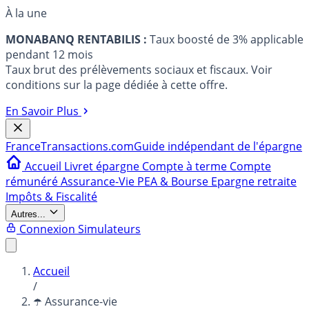
À la une
MONABANQ RENTABILIS :
Taux boosté de 3% applicable
pendant 12 mois
Taux brut des prélèvements sociaux et fiscaux. Voir
conditions sur la page dédiée à cette offre.
En Savoir Plus
France
Transactions.com
Guide indépendant de l'épargne
Accueil
Livret épargne
Compte à terme
Compte
rémunéré
Assurance-Vie
PEA & Bourse
Epargne retraite
Impôts & Fiscalité
Autres...
Connexion
Simulateurs
Accueil
/
☂️ Assurance-vie