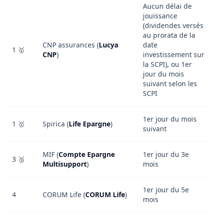
Aucun délai de
jouissance
(dividendes versés
au prorata de la
CNP assurances (
Lucya
date
1 🥇
CNP
)
investissement sur
la SCPI), ou 1er
jour du mois
suivant selon les
SCPI
1er jour du mois
1 🥇
Spirica (
Life Epargne
)
suivant
MIF (
Compte Epargne
1er jour du 3e
3 🥉
Multisupport
)
mois
1er jour du 5e
4
CORUM Life (
CORUM Life
)
mois