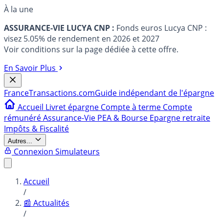
À la une
ASSURANCE-VIE LUCYA CNP :
Fonds euros Lucya CNP :
visez 5.05% de rendement en 2026 et 2027
Voir conditions sur la page dédiée à cette offre.
En Savoir Plus
France
Transactions.com
Guide indépendant de l'épargne
Accueil
Livret épargne
Compte à terme
Compte
rémunéré
Assurance-Vie
PEA & Bourse
Epargne retraite
Impôts & Fiscalité
Autres...
Connexion
Simulateurs
Accueil
/
📰 Actualités
/