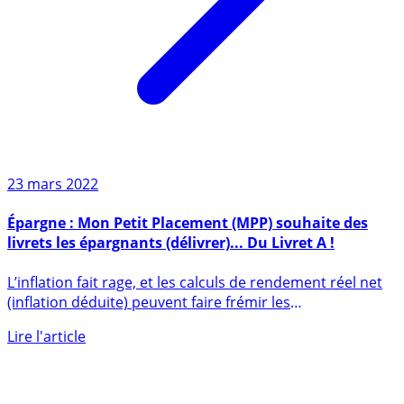
23 mars 2022
Épargne : Mon Petit Placement (MPP) souhaite des
livrets les épargnants (délivrer)... Du Livret A !
L’inflation fait rage, et les calculs de rendement réel net
(inflation déduite) peuvent faire frémir les
épargnants, (...)
Lire l'article