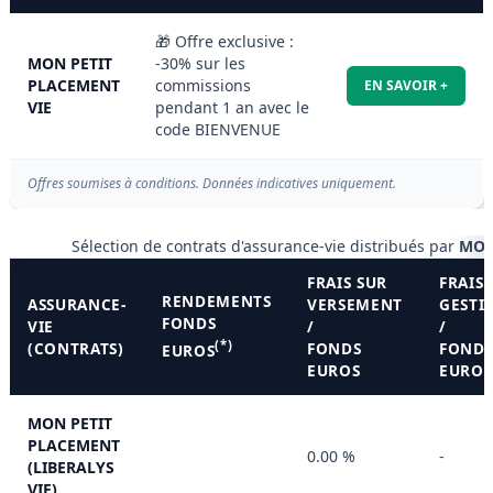
🎁 Offre exclusive :
MON PETIT
-30% sur les
PLACEMENT
commissions
EN SAVOIR +
VIE
pendant 1 an avec le
code BIENVENUE
Offres soumises à conditions. Données indicatives uniquement.
Sélection de contrats d'assurance-vie distribués par
MON
FRAIS SUR
FRAIS 
RENDEMENTS
ASSURANCE-
VERSEMENT
GESTI
FONDS
VIE
/
/
(*)
(CONTRATS)
FONDS
FOND
EUROS
EUROS
EUROS
MON PETIT
PLACEMENT
0.00 %
-
(LIBERALYS
VIE)