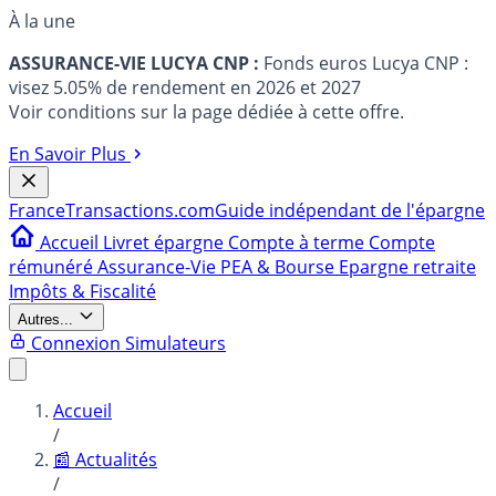
À la une
ASSURANCE-VIE LUCYA CNP :
Fonds euros Lucya CNP :
visez 5.05% de rendement en 2026 et 2027
Voir conditions sur la page dédiée à cette offre.
En Savoir Plus
France
Transactions.com
Guide indépendant de l'épargne
Accueil
Livret épargne
Compte à terme
Compte
rémunéré
Assurance-Vie
PEA & Bourse
Epargne retraite
Impôts & Fiscalité
Autres...
Connexion
Simulateurs
Accueil
/
📰 Actualités
/