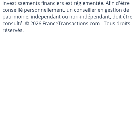
investissement au sens des articles L. 321-1 et D. 321-1
du Code Monétaire et Financier. L'activité de conseil en
investissements financiers est réglementée. Afin d'être
conseillé personnellement, un conseiller en gestion de
patrimoine, indépendant ou non-indépendant, doit être
consulté. © 2026 FranceTransactions.com - Tous droits
réservés.