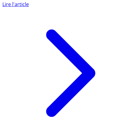
manière simple et thématique de s’exposer aux grandes
maisons (...)
Lire l'article