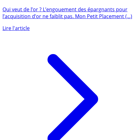
Mon Petit Placement propose un nouveau placement
sur l’OR : 500.000 € collectés en 24 heures seulement !
Qui veut de l’or ? L’engouement des épargnants pour
l’acquisition d’or ne faiblit pas. Mon Petit Placement (...)
Lire l'article