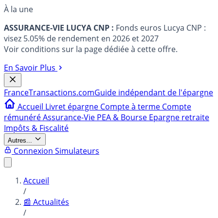
À la une
ASSURANCE-VIE LUCYA CNP :
Fonds euros Lucya CNP :
visez 5.05% de rendement en 2026 et 2027
Voir conditions sur la page dédiée à cette offre.
En Savoir Plus
France
Transactions.com
Guide indépendant de l'épargne
Accueil
Livret épargne
Compte à terme
Compte
rémunéré
Assurance-Vie
PEA & Bourse
Epargne retraite
Impôts & Fiscalité
Autres...
Connexion
Simulateurs
Accueil
/
📰 Actualités
/