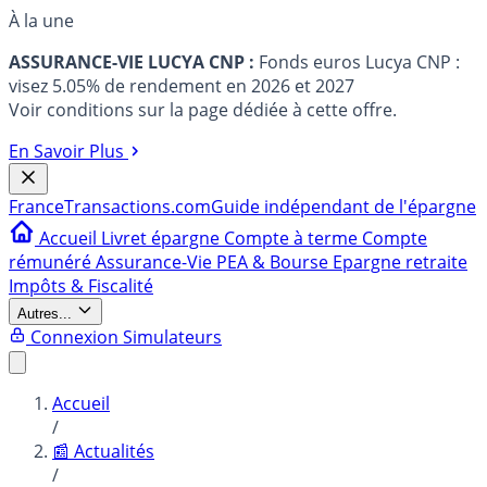
À la une
ASSURANCE-VIE LUCYA CNP :
Fonds euros Lucya CNP :
visez 5.05% de rendement en 2026 et 2027
Voir conditions sur la page dédiée à cette offre.
En Savoir Plus
France
Transactions.com
Guide indépendant de l'épargne
Accueil
Livret épargne
Compte à terme
Compte
rémunéré
Assurance-Vie
PEA & Bourse
Epargne retraite
Impôts & Fiscalité
Autres...
Connexion
Simulateurs
Accueil
/
📰 Actualités
/