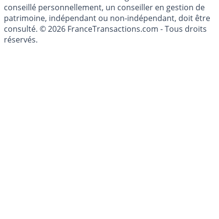
du Code Monétaire et Financier. L'activité de conseil en
investissements financiers est réglementée. Afin d'être
conseillé personnellement, un conseiller en gestion de
patrimoine, indépendant ou non-indépendant, doit être
consulté. © 2026 FranceTransactions.com - Tous droits
réservés.