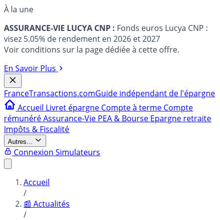
À la une
ASSURANCE-VIE LUCYA CNP :
Fonds euros Lucya CNP :
visez 5.05% de rendement en 2026 et 2027
Voir conditions sur la page dédiée à cette offre.
En Savoir Plus
France
Transactions.com
Guide indépendant de l'épargne
Accueil
Livret épargne
Compte à terme
Compte
rémunéré
Assurance-Vie
PEA & Bourse
Epargne retraite
Impôts & Fiscalité
Autres...
Connexion
Simulateurs
Accueil
/
📰 Actualités
/