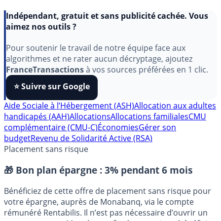
Indépendant, gratuit et sans publicité cachée. Vous
aimez nos outils ?
Pour soutenir le travail de notre équipe face aux
algorithmes et ne rater aucun décryptage, ajoutez
FranceTransactions
à vos sources préférées en 1 clic.
⭐️ Suivre sur Google
Aide Sociale à l’Hébergement (ASH)
Allocation aux adultes
handicapés (AAH)
Allocations
Allocations familiales
CMU
complémentaire (CMU-C)
Économies
Gérer son
budget
Revenu de Solidarité Active (RSA)
Placement sans risque
🎁 Bon plan épargne :
3% pendant 6 mois
Bénéficiez de cette offre de placement sans risque pour