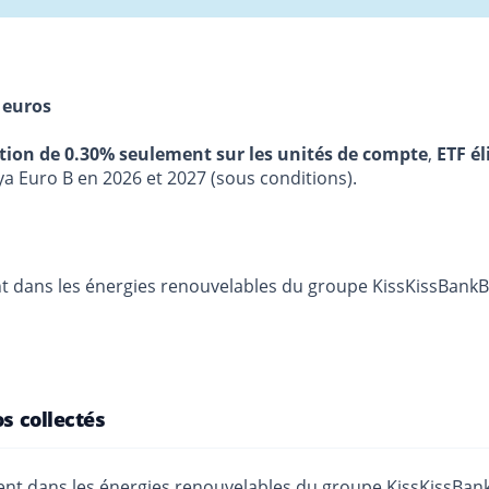
 euros
stion de 0.30% seulement sur les unités de compte
,
ETF él
ya Euro B en 2026 et 2027 (sous conditions).
nt dans les énergies renouvelables du groupe KissKissBankBan
os collectés
ement dans les énergies renouvelables du groupe KissKissBank