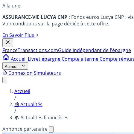
À la une
ASSURANCE-VIE LUCYA CNP :
Fonds euros Lucya CNP : vi
Voir conditions sur la page dédiée à cette offre.
En Savoir Plus
France
Transactions.com
Guide indépendant de l'épargne
Accueil
Livret épargne
Compte à terme
Compte rému
Autres...
Connexion
Simulateurs
Accueil
/
📰 Actualités
/
💲 Actualités financières
Annonce partenaire