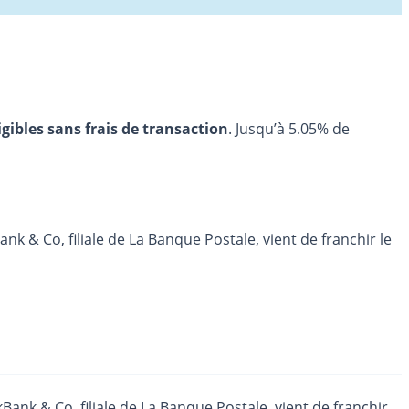
igibles sans frais de transaction
. Jusqu’à 5.05% de
k & Co, filiale de La Banque Postale, vient de franchir le
Bank & Co, filiale de
La Banque Postale
, vient de franchir