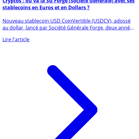
Cryptos : où va la SG Forge (Société Générale) avec ses
stablecoins en Euros et en Dollars ?
Nouveau stablecoin USD CoinVertible (USDCV), adossé
au dollar, lancé par Société Générale Forge, deux années
après le (...)
Lire l'article