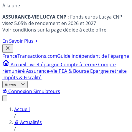
À la une
ASSURANCE-VIE LUCYA CNP :
Fonds euros Lucya CNP :
visez 5.05% de rendement en 2026 et 2027
Voir conditions sur la page dédiée à cette offre.
En Savoir Plus
France
Transactions.com
Guide indépendant de l'épargne
Accueil
Livret épargne
Compte à terme
Compte
rémunéré
Assurance-Vie
PEA & Bourse
Epargne retraite
Impôts & Fiscalité
Autres...
Connexion
Simulateurs
Accueil
/
📰 Actualités
/