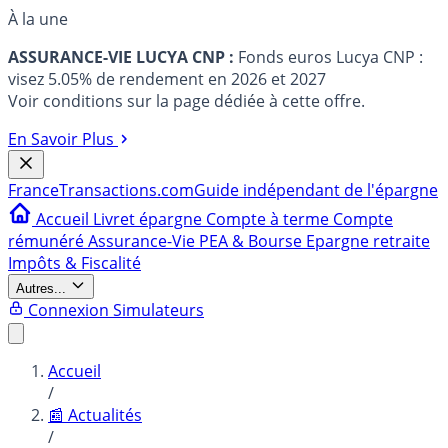
À la une
ASSURANCE-VIE LUCYA CNP :
Fonds euros Lucya CNP :
visez 5.05% de rendement en 2026 et 2027
Voir conditions sur la page dédiée à cette offre.
En Savoir Plus
France
Transactions.com
Guide indépendant de l'épargne
Accueil
Livret épargne
Compte à terme
Compte
rémunéré
Assurance-Vie
PEA & Bourse
Epargne retraite
Impôts & Fiscalité
Autres...
Connexion
Simulateurs
Accueil
/
📰 Actualités
/