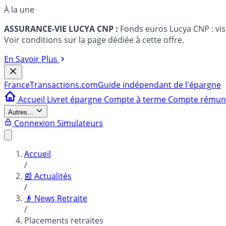
À la une
ASSURANCE-VIE LUCYA CNP :
Fonds euros Lucya CNP : vi
Voir conditions sur la page dédiée à cette offre.
En Savoir Plus
France
Transactions.com
Guide indépendant de l'épargne
Accueil
Livret épargne
Compte à terme
Compte rému
Autres...
Connexion
Simulateurs
Accueil
/
📰 Actualités
/
👴 News Retraite
/
Placements retraites