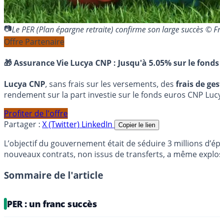
Le PER (Plan épargne retraite) confirme son large succès © 
Offre Partenaire
🎁 Assurance Vie Lucya CNP :
Jusqu'à 5.05% sur le fonds
Lucya CNP
, sans frais sur les versements, des
frais de ge
rendement sur la part investie sur le fonds euros CNP Luc
Profiter de l'offre
Partager :
X (Twitter)
LinkedIn
Copier le lien
L’objectif du gouvernement était de séduire 3 millions d’ép
nouveaux contrats, non issus de transferts, a même explos
Sommaire de l'article
PER : un franc succès