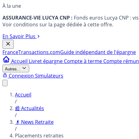
À la une
ASSURANCE-VIE LUCYA CNP :
Fonds euros Lucya CNP : vi
Voir conditions sur la page dédiée à cette offre.
En Savoir Plus
France
Transactions.com
Guide indépendant de l'épargne
Accueil
Livret épargne
Compte à terme
Compte rému
Autres...
Connexion
Simulateurs
Accueil
/
📰 Actualités
/
👴 News Retraite
/
Placements retraites