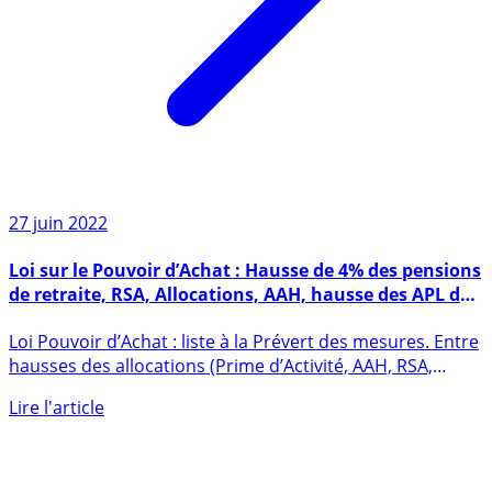
27 juin 2022
Loi sur le Pouvoir d’Achat : Hausse de 4% des pensions
de retraite, RSA, Allocations, AAH, hausse des APL de
3.5%, bouclier loyer à 3.5%
Loi Pouvoir d’Achat : liste à la Prévert des mesures. Entre
hausses des allocations (Prime d’Activité, AAH, RSA,
APL, (...)
Lire l'article