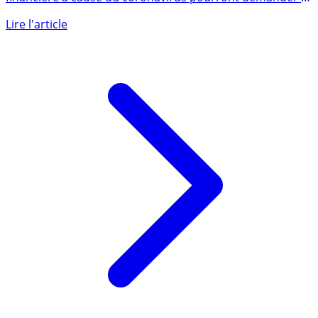
Les salariés du secteur privé confrontés à des difficultés
financière à cause du coronavirus pourront demander à
leur (...)
Lire l'article