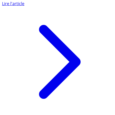
de retraite complémentaire AGIRC-ARRCO pourrait
connaître une (...)
Lire l'article