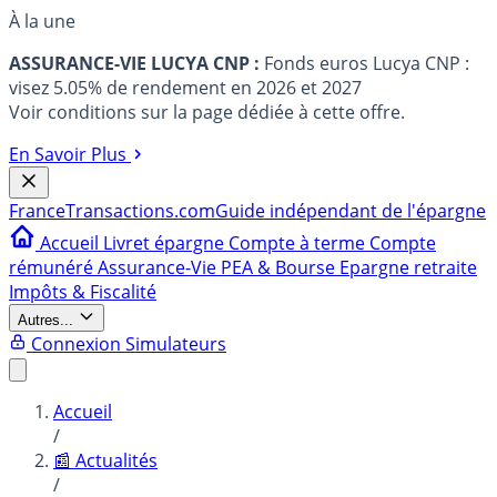
À la une
ASSURANCE-VIE LUCYA CNP :
Fonds euros Lucya CNP :
visez 5.05% de rendement en 2026 et 2027
Voir conditions sur la page dédiée à cette offre.
En Savoir Plus
France
Transactions.com
Guide indépendant de l'épargne
Accueil
Livret épargne
Compte à terme
Compte
rémunéré
Assurance-Vie
PEA & Bourse
Epargne retraite
Impôts & Fiscalité
Autres...
Connexion
Simulateurs
Accueil
/
📰 Actualités
/