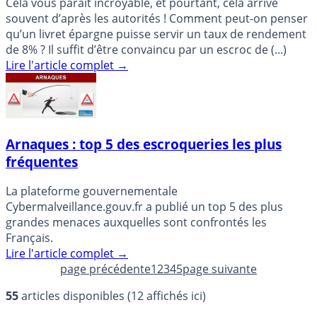
Cela vous paraît incroyable, et pourtant, cela arrive
souvent d’après les autorités ! Comment peut-on penser
qu’un livret épargne puisse servir un taux de rendement
de 8% ? Il suffit d’être convaincu par un escroc de (...)
Lire l'article complet
→
Arnaques : top 5 des escroqueries les plus
fréquentes
La plateforme gouvernementale
Cybermalveillance.gouv.fr a publié un top 5 des plus
grandes menaces auxquelles sont confrontés les
Français.
Lire l'article complet
→
page précédente
1
2
3
4
5
page suivante
55
articles disponibles (12 affichés ici)