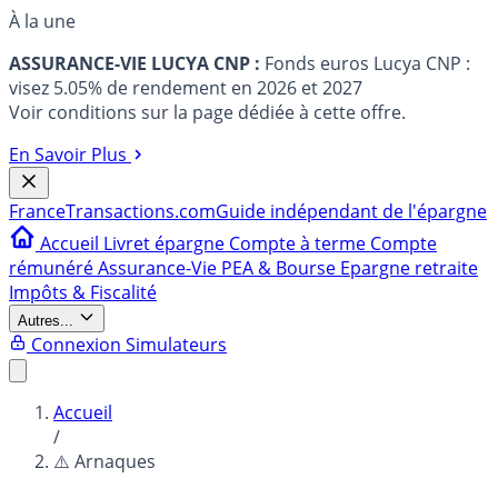
À la une
ASSURANCE-VIE LUCYA CNP :
Fonds euros Lucya CNP :
visez 5.05% de rendement en 2026 et 2027
Voir conditions sur la page dédiée à cette offre.
En Savoir Plus
France
Transactions.com
Guide indépendant de l'épargne
Accueil
Livret épargne
Compte à terme
Compte
rémunéré
Assurance-Vie
PEA & Bourse
Epargne retraite
Impôts & Fiscalité
Autres...
Connexion
Simulateurs
Accueil
/
⚠️ Arnaques