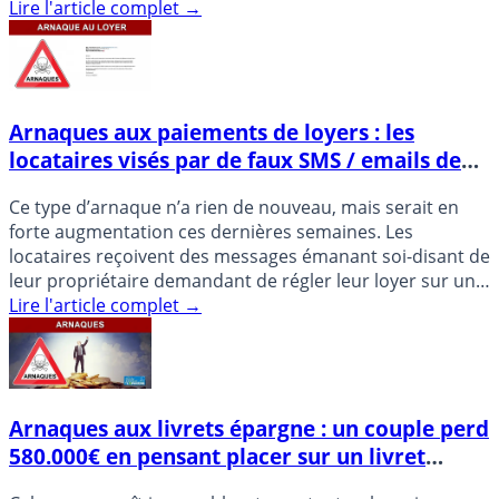
Lire l'article complet
→
Arnaques aux paiements de loyers : les
locataires visés par de faux SMS / emails de
leur bailleur
Ce type d’arnaque n’a rien de nouveau, mais serait en
forte augmentation ces dernières semaines. Les
locataires reçoivent des messages émanant soi-disant de
leur propriétaire demandant de régler leur loyer sur un
nouveau (...)
Lire l'article complet
→
Arnaques aux livrets épargne : un couple perd
580.000€ en pensant placer sur un livret
épargne au taux de 8% !