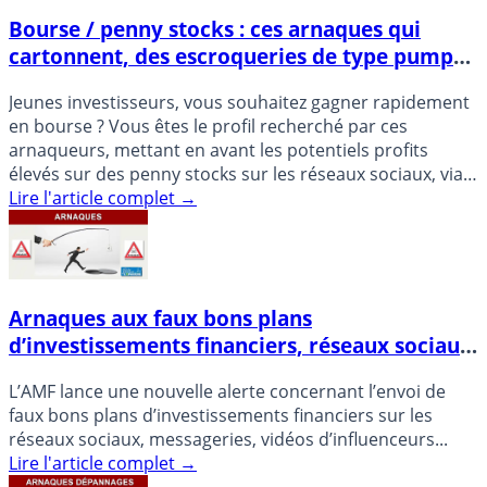
Bourse / penny stocks : ces arnaques qui
cartonnent, des escroqueries de type pump
and dump
Jeunes investisseurs, vous souhaitez gagner rapidement
en bourse ? Vous êtes le profil recherché par ces
arnaqueurs, mettant en avant les potentiels profits
élevés sur des penny stocks sur les réseaux sociaux, via
des (...)
Lire l'article complet
→
Arnaques aux faux bons plans
d’investissements financiers, réseaux sociaux,
messageries, influenceurs
L’AMF lance une nouvelle alerte concernant l’envoi de
faux bons plans d’investissements financiers sur les
réseaux sociaux, messageries, vidéos d’influenceurs...
Lire l'article complet
→