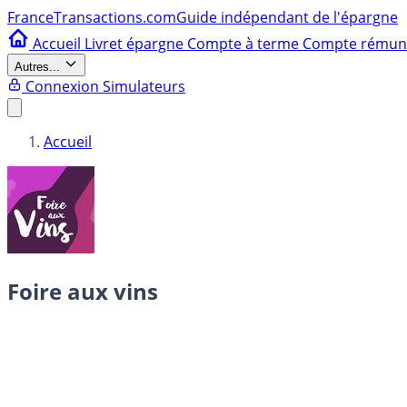
France
Transactions.com
Guide indépendant de l'épargne
Accueil
Livret épargne
Compte à terme
Compte rému
Autres...
Connexion
Simulateurs
Accueil
Foire aux vins