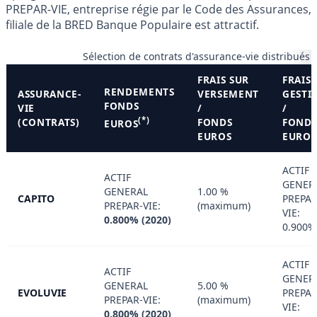
PREPAR-VIE, entreprise régie par le Code des Assurances,
filiale de la BRED Banque Populaire est attractif.
Sélection de contrats d'assurance-vie distribués
FRAIS SUR
FRAIS 
RENDEMENTS
ASSURANCE-
VERSEMENT
GESTI
FONDS
VIE
/
/
(*)
(CONTRATS)
FONDS
FOND
EUROS
EUROS
EUROS
ACTIF
ACTIF
GENER
GENERAL
1.00 %
CAPITO
PREPAR
PREPAR-VIE:
(maximum)
VIE:
0.800% (2020)
0.900%
ACTIF
ACTIF
GENER
GENERAL
5.00 %
EVOLUVIE
PREPAR
PREPAR-VIE:
(maximum)
VIE:
0.800% (2020)