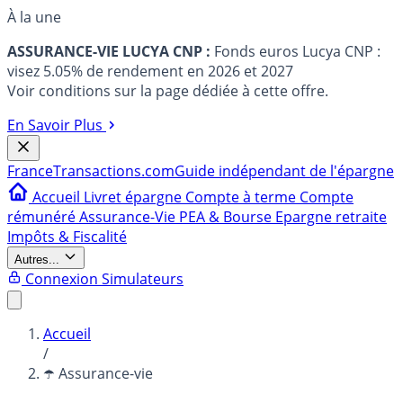
À la une
ASSURANCE-VIE LUCYA CNP :
Fonds euros Lucya CNP :
visez 5.05% de rendement en 2026 et 2027
Voir conditions sur la page dédiée à cette offre.
En Savoir Plus
France
Transactions.com
Guide indépendant de l'épargne
Accueil
Livret épargne
Compte à terme
Compte
rémunéré
Assurance-Vie
PEA & Bourse
Epargne retraite
Impôts & Fiscalité
Autres...
Connexion
Simulateurs
Accueil
/
☂️ Assurance-vie