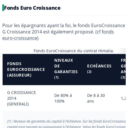
Fonds Euro Croissance
Pour les épargnants ayant la foi, le fonds EuroCroissance
G Croissance 2014 est également proposé. (cf
fonds
euro-croissance
)
Fonds EuroCroissance du contrat Himalia.
NIVEAUX
FRA
FONDS
DE
ECHÉANCES
GE
EUROCROISSANCE
GARANTIES
AN
(2)
(ASSUREUR)
(1)
(3)
G CROISSANCE
De 80% à
De 8 à 30
2014
1,2
100%
ans
(GENERALI)
(1) : Niveaux de garanties du capital à l'échéance. Sur les fonds EuroCroissance, 
capital n'est garanti qu'uniquement à l'échéance. Selon les fonds EuroCroissance