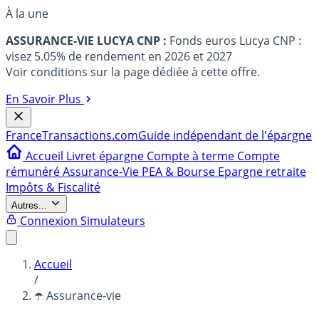
À la une
ASSURANCE-VIE LUCYA CNP :
Fonds euros Lucya CNP :
visez 5.05% de rendement en 2026 et 2027
Voir conditions sur la page dédiée à cette offre.
En Savoir Plus
France
Transactions.com
Guide indépendant de l'épargne
Accueil
Livret épargne
Compte à terme
Compte
rémunéré
Assurance-Vie
PEA & Bourse
Epargne retraite
Impôts & Fiscalité
Autres...
Connexion
Simulateurs
Accueil
/
☂️ Assurance-vie