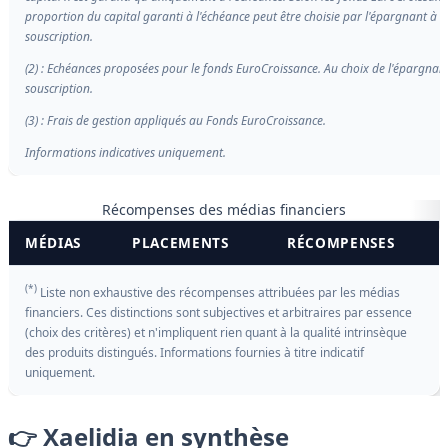
proportion du capital garanti à l'échéance peut être choisie par l'épargnant à l
souscription.
(2) : Echéances proposées pour le fonds EuroCroissance. Au choix de l'épargnant
souscription.
(3) : Frais de gestion appliqués au Fonds EuroCroissance.
Informations indicatives uniquement.
Récompenses des médias financiers
MÉDIAS
PLACEMENTS
RÉCOMPENSES
(*)
Liste non exhaustive des récompenses attribuées par les médias
financiers. Ces distinctions sont subjectives et arbitraires par essence
(choix des critères) et n'impliquent rien quant à la qualité intrinsèque
des produits distingués. Informations fournies à titre indicatif
uniquement.
👉 Xaelidia en synthèse