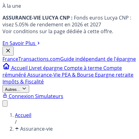
À la une
ASSURANCE-VIE LUCYA CNP :
Fonds euros Lucya CNP :
visez 5.05% de rendement en 2026 et 2027
Voir conditions sur la page dédiée à cette offre.
En Savoir Plus
France
Transactions.com
Guide indépendant de l'épargne
Accueil
Livret épargne
Compte à terme
Compte
rémunéré
Assurance-Vie
PEA & Bourse
Epargne retraite
Impôts & Fiscalité
Autres...
Connexion
Simulateurs
Accueil
/
☂️ Assurance-vie