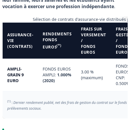
vocation à exercer une profession indépendante
.
Sélection de contrats d'assurance-vie distribués 
FRAIS SUR
FRAIS 
RENDEMENTS
ASSURANCE-
VERSEMENT
GESTI
FONDS
VIE
/
/
(*)
(CONTRATS)
FONDS
FOND
EUROS
EUROS
EUROS
FONDS
AMPLI-
FONDS EUROS
3.00 %
EUROS
GRAIN 9
AMPLI:
1.000%
(maximum)
CNP:
EURO
(2020)
0.500%
(1)
:
Dernier rendement publié, net des frais de gestion du contrat sur le fonds e
prélèvements sociaux.