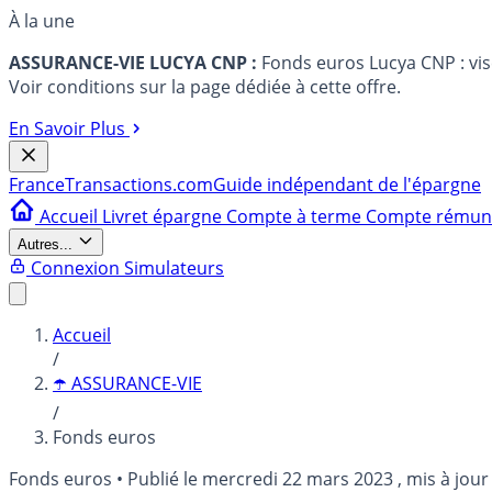
À la une
ASSURANCE-VIE LUCYA CNP :
Fonds euros Lucya CNP : vi
Voir conditions sur la page dédiée à cette offre.
En Savoir Plus
France
Transactions.com
Guide indépendant de l'épargne
Accueil
Livret épargne
Compte à terme
Compte rému
Autres...
Connexion
Simulateurs
Accueil
/
☂️ ASSURANCE-VIE
/
Fonds euros
Fonds euros
•
Publié le
mercredi 22 mars 2023
, mis à jour