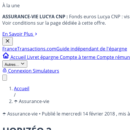
À la une
ASSURANCE-VIE LUCYA CNP :
Fonds euros Lucya CNP : vi
Voir conditions sur la page dédiée à cette offre.
En Savoir Plus
France
Transactions.com
Guide indépendant de l'épargne
Accueil
Livret épargne
Compte à terme
Compte rému
Autres...
Connexion
Simulateurs
Accueil
/
☂️ Assurance-vie
☂️ Assurance-vie
•
Publié le
mercredi 14 février 2018
, mis à