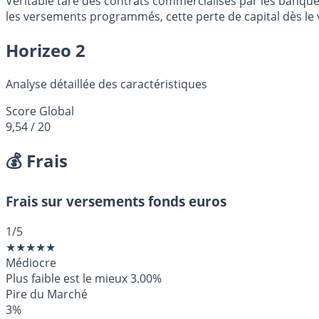
Véritable tare des contrats commercialisés par les banques
les versements programmés, cette perte de capital dès le 
Horizeo 2
Analyse détaillée des caractéristiques
Score Global
9,54
/ 20
💰 Frais
Frais sur versements fonds euros
1
/5
★
★
★
★
★
Médiocre
Plus faible est le mieux
3.00%
Pire du Marché
3%