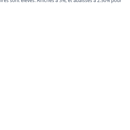
res sont élevés. Affichés à 3%, et abaissés à 2.50% pour