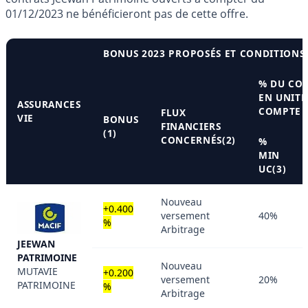
01/12/2023 ne bénéficieront pas de cette offre.
BONUS 2023 PROPOSÉS ET CONDITIONS
% DU CO
EN UNITÉ
ASSURANCES
COMPTE
FLUX
VIE
BONUS
FINANCIERS
(1)
CONCERNÉS(2)
%
MIN
UC(3)
Nouveau
+0.400
versement
40%
%
Arbitrage
JEEWAN
PATRIMOINE
Nouveau
MUTAVIE
+0.200
versement
20%
PATRIMOINE
%
Arbitrage