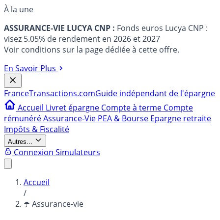
À la une
ASSURANCE-VIE LUCYA CNP :
Fonds euros Lucya CNP :
visez 5.05% de rendement en 2026 et 2027
Voir conditions sur la page dédiée à cette offre.
En Savoir Plus
France
Transactions.com
Guide indépendant de l'épargne
Accueil
Livret épargne
Compte à terme
Compte
rémunéré
Assurance-Vie
PEA & Bourse
Epargne retraite
Impôts & Fiscalité
Autres...
Connexion
Simulateurs
Accueil
/
☂️ Assurance-vie