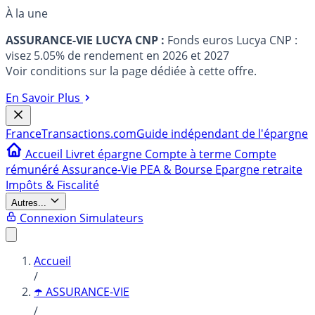
À la une
ASSURANCE-VIE LUCYA CNP :
Fonds euros Lucya CNP :
visez 5.05% de rendement en 2026 et 2027
Voir conditions sur la page dédiée à cette offre.
En Savoir Plus
France
Transactions.com
Guide indépendant de l'épargne
Accueil
Livret épargne
Compte à terme
Compte
rémunéré
Assurance-Vie
PEA & Bourse
Epargne retraite
Impôts & Fiscalité
Autres...
Connexion
Simulateurs
Accueil
/
☂️ ASSURANCE-VIE
/