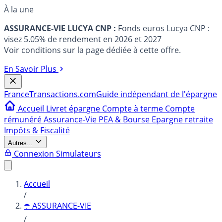
À la une
ASSURANCE-VIE LUCYA CNP :
Fonds euros Lucya CNP :
visez 5.05% de rendement en 2026 et 2027
Voir conditions sur la page dédiée à cette offre.
En Savoir Plus
France
Transactions.com
Guide indépendant de l'épargne
Accueil
Livret épargne
Compte à terme
Compte
rémunéré
Assurance-Vie
PEA & Bourse
Epargne retraite
Impôts & Fiscalité
Autres...
Connexion
Simulateurs
Accueil
/
☂️ ASSURANCE-VIE
/