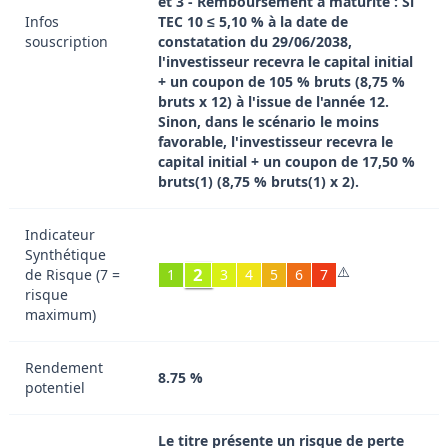
et 3 - Remboursement à maturité : Si
Infos
TEC 10 ≤ 5,10 % à la date de
souscription
constatation du 29/06/2038,
l'investisseur recevra le capital initial
+ un coupon de 105 % bruts (8,75 %
bruts x 12) à l'issue de l'année 12.
Sinon, dans le scénario le moins
favorable, l'investisseur recevra le
capital initial + un coupon de 17,50 %
bruts(1) (8,75 % bruts(1) x 2).
Indicateur
Synthétique
⚠️
2
de Risque (7 =
1
3
4
5
6
7
risque
maximum)
Rendement
8.75 %
potentiel
Le titre présente un risque de perte