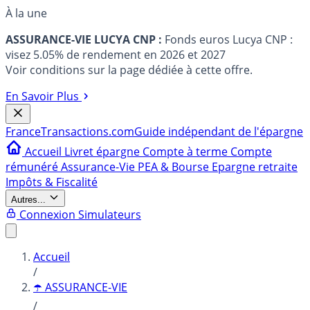
À la une
ASSURANCE-VIE LUCYA CNP :
Fonds euros Lucya CNP :
visez 5.05% de rendement en 2026 et 2027
Voir conditions sur la page dédiée à cette offre.
En Savoir Plus
France
Transactions.com
Guide indépendant de l'épargne
Accueil
Livret épargne
Compte à terme
Compte
rémunéré
Assurance-Vie
PEA & Bourse
Epargne retraite
Impôts & Fiscalité
Autres...
Connexion
Simulateurs
Accueil
/
☂️ ASSURANCE-VIE
/