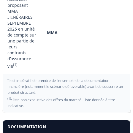
proposant
MMA
ITINÉRAIRES
SEPTEMBRE
2025 en unité
MMA
de compte sur
une partie de
leurs
contrants
d'assurance-
(1)
vie
Il est impératif de prendre de l'ensemble de la documentation
financière (notamment le scénario défavorable) avant de souscrire un
produit structuré.
(1)
: liste non exhaustive des offres du marché. Liste donnée à titre
indicative.
DOCUMENTATION