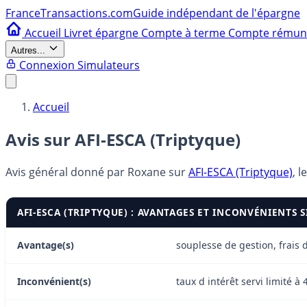
France
Transactions.com
Guide indépendant de l'épargne
Accueil
Livret épargne
Compte à terme
Compte rému
Autres...
Connexion
Simulateurs
Accueil
Avis sur AFI-ESCA (Triptyque)
Avis général donné par
Roxane
sur
AFI-ESCA (Triptyque)
, l
AFI-ESCA (TRIPTYQUE) : AVANTAGES ET INCONVÉNIENTS 
Avantage(s)
souplesse de gestion, frai
Inconvénient(s)
taux d intérêt servi limité à