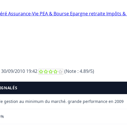
néré
Assurance-Vie
PEA & Bourse
Epargne retraite
Impôts & 
e
30/09/2010 19:42
(Note :
4.89
/5)
SIGNALÉS
s de gestion au minimum du marché. grande performance en 2009
 4%