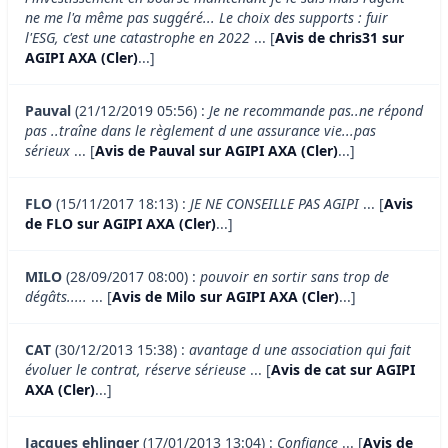
ne me l'a même pas suggéré... Le choix des supports : fuir
l'ESG, c'est une catastrophe en 2022
... [
Avis de chris31 sur
AGIPI AXA (Cler)
...]
Pauval
(21/12/2019 05:56) :
Je ne recommande pas..ne répond
pas ..traîne dans le règlement d une assurance vie...pas
sérieux
... [
Avis de Pauval sur AGIPI AXA (Cler)
...]
FLO
(15/11/2017 18:13) :
JE NE CONSEILLE PAS AGIPI
... [
Avis
de FLO sur AGIPI AXA (Cler)
...]
MILO
(28/09/2017 08:00) :
pouvoir en sortir sans trop de
dégâts.....
... [
Avis de Milo sur AGIPI AXA (Cler)
...]
CAT
(30/12/2013 15:38) :
avantage d une association qui fait
évoluer le contrat, réserve sérieuse
... [
Avis de cat sur AGIPI
AXA (Cler)
...]
Jacques ehlinger
(17/01/2013 13:04) :
Confiance
... [
Avis de