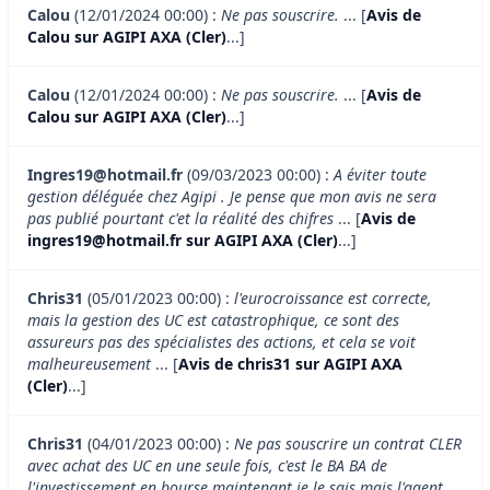
Calou
(12/01/2024 00:00) :
Ne pas souscrire.
... [
Avis de
Calou sur AGIPI AXA (Cler)
...]
Calou
(12/01/2024 00:00) :
Ne pas souscrire.
... [
Avis de
Calou sur AGIPI AXA (Cler)
...]
Ingres19@hotmail.fr
(09/03/2023 00:00) :
A éviter toute
gestion déléguée chez Agipi . Je pense que mon avis ne sera
pas publié pourtant c'et la réalité des chifres
... [
Avis de
ingres19@hotmail.fr sur AGIPI AXA (Cler)
...]
Chris31
(05/01/2023 00:00) :
l'eurocroissance est correcte,
mais la gestion des UC est catastrophique, ce sont des
assureurs pas des spécialistes des actions, et cela se voit
malheureusement
... [
Avis de chris31 sur AGIPI AXA
(Cler)
...]
Chris31
(04/01/2023 00:00) :
Ne pas souscrire un contrat CLER
avec achat des UC en une seule fois, c'est le BA BA de
l'investissement en bourse maintenant je le sais mais l'agent