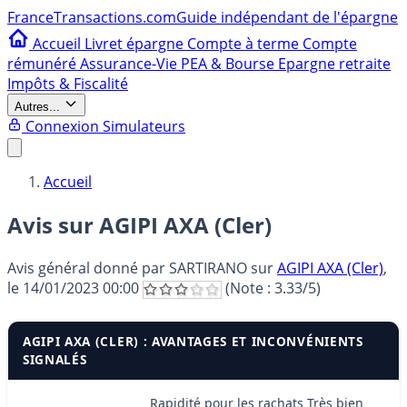
France
Transactions.com
Guide indépendant de l'épargne
Accueil
Livret épargne
Compte à terme
Compte
rémunéré
Assurance-Vie
PEA & Bourse
Epargne retraite
Impôts & Fiscalité
Autres...
Connexion
Simulateurs
Accueil
Avis sur AGIPI AXA (Cler)
Avis général donné par
SARTIRANO
sur
AGIPI AXA (Cler)
,
le
14/01/2023 00:00
(Note :
3.33
/5)
AGIPI AXA (CLER) : AVANTAGES ET INCONVÉNIENTS
SIGNALÉS
Rapidité pour les rachats Très bien